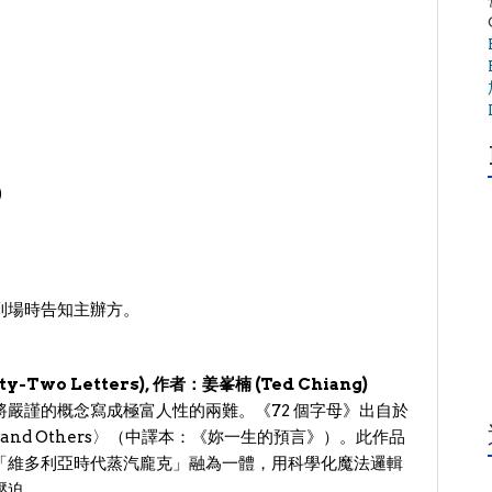
)
。
到場時告知主辦方。
wo Letters), 作者：姜峯楠 (Ted Chiang)
將嚴謹的概念寫成極富人性的兩難。《72 個字母》出自於
 Life and Others〉（中譯本：《妳一生的預言》）。此作品
「維多利亞時代蒸汽龐克」融為一體，用科學化魔法邏輯
壓迫。