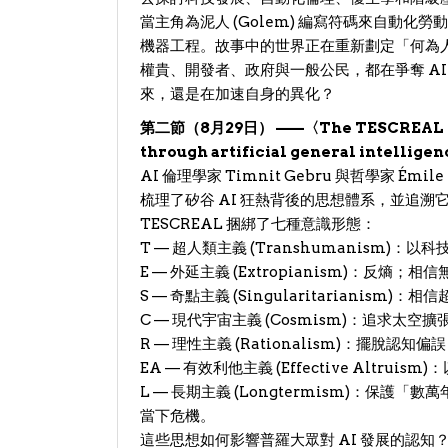
​當主角為泥人 (Golem) 編寫符碼來自動
機器工程。故事中的世界正在重新劃定「何為
權貴、開發者、政府與一般公民，都在爭奪 A
來，還是在加速自身的異化？
第二節（8月29日） ——〈The TESCREAL bund
through artificial general intellig
​AI 倫理學家 Timnit Gebru 與哲學家 Émil
梳理了矽谷 AI 狂熱背後的思想體系，並追
​TESCREAL 捆綁了七種意識形態：
​T — 超人類主義 (Transhumanis
​E — 外延主義 (Extropianism)：反
​S — 奇點主義 (Singularitariani
​C — 現代宇宙主義 (Cosmism)：追求太
​R — 理性主義 (Rationalism)：擺
​EA — 有效利他主義 (Effective Alt
​L — 長期主義 (Longtermism)：
當下危機。
​這些思想如何影響普羅大眾對 AI 發展的認