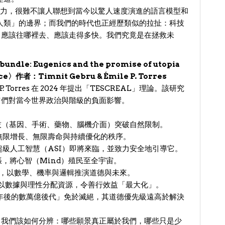
化勞動力，很難不讓人聯想到當今以驚人速度演進的語言模型和
人類」的邊界；而我們的時代也正經歷類似的拉扯：科技
I 應該往哪裡去、應該走得多快。我們究竟是在拯救未
le: Eugenics and the promise of utopia
ence〉作者：Timnit Gebru & Émile P. Torres
e P. Torres 在 2024 年提出「TESCREAL」理論。該研究
溯它們對當今世界政治與階級的負面影響。
m)：以科技（基因、手術、藥物、腦機介面）突破自然限制。
熵；相信無限增長、無限壽命與持續優化的秩序。
sm)：相信超級人工智慧（ASI）即將來臨，並致力安全地引導它。
空擴張，將心智（Mind）殖民至全宇宙。
脫認知偏誤，以數學、機率與邏輯推演道德與未來。
ruism)：以數據與理性分配資源，令善行效益「最大化」。
保護「數萬年後的數萬億後代」免於滅絕，其道德優先級遠高於解決
知？我們該如何分辨：哪些願景真正屬於我們，哪些只是少