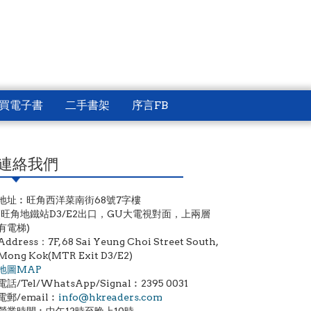
買電子書
二手書架
序言FB
連絡我們
地址︰旺角西洋菜南街68號7字樓
(旺角地鐵站D3/E2出口，GU大電視對面，上兩層
有電梯)
Address：7F, 68 Sai Yeung Choi Street South,
Mong Kok(MTR Exit D3/E2)
地圖MAP
電話/Tel/WhatsApp/Signal︰2395 0031
電郵/email︰
info@hkreaders.com