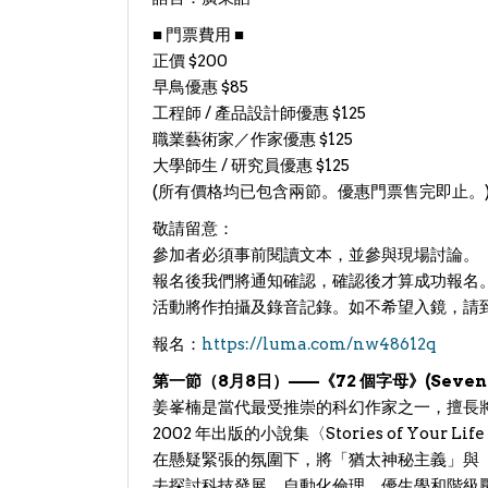
​■ 門票費用 ■
​正價 $200
​早鳥優惠 $85
​工程師 / 產品設計師優惠 $125
​職業藝術家／作家優惠 $125
​大學師生 / 研究員優惠 $125
​(所有價格均已包含兩節。優惠門票售完即止。
​敬請留意：
​參加者必須事前閱讀文本，並參與現場討論。
​報名後我們將通知確認，確認後才算成功報名
​活動將作拍攝及錄音記錄。如不希望入鏡，請
報名：
https://luma.com/nw48612q
第一節（8月8日）——《72 個字母》(Seventy-T
​姜峯楠是當代最受推崇的科幻作家之一，擅長
2002 年出版的小說集〈Stories of Your
在懸疑緊張的氛圍下，將「猶太神秘主義」與
去探討科技發展、自動化倫理、優生學和階級