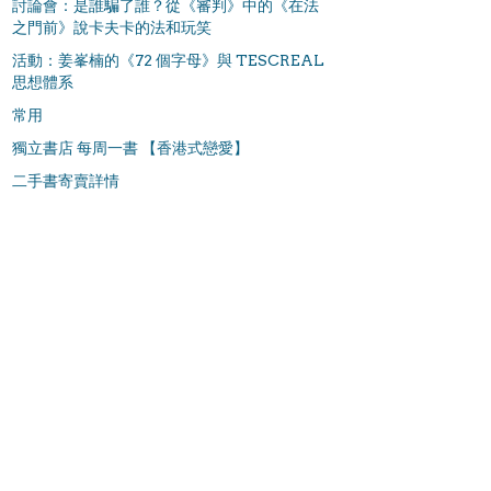
討論會：是誰騙了誰？從《審判》中的《在法
之門前》說卡夫卡的法和玩笑
活動：姜峯楠的《72 個字母》與 TESCREAL
思想體系
常用
獨立書店 每周一書 【香港式戀愛】
二手書寄賣詳情