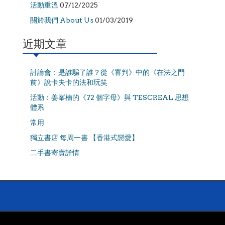
活動重溫
07/12/2025
關於我們 About Us
01/03/2019
近期文章
討論會：是誰騙了誰？從《審判》中的《在法之門
前》說卡夫卡的法和玩笑
活動：姜峯楠的《72 個字母》與 TESCREAL 思想
體系
常用
獨立書店 每周一書 【香港式戀愛】
二手書寄賣詳情