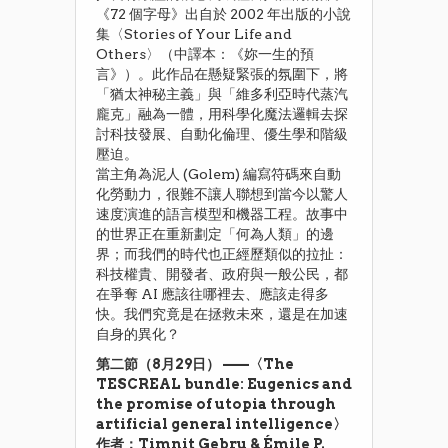
《72 個字母》出自於 2002 年出版的小說
集〈Stories of Your Life and
Others〉（中譯本：《妳一生的預
言》）。此作品在懸疑緊張的氛圍下，將
「猶太神秘主義」與「維多利亞時代蒸汽
龐克」融為一體，用科學化魔法邏輯去探
討科技發展、自動化倫理、優生學和階級
壓迫。
​當主角為泥人 (Golem) 編寫符碼來自動
化勞動力，很難不讓人聯想到當今以驚人
速度演進的語言模型和機器工程。故事中
的世界正在重新劃定「何為人類」的邊
界；而我們的時代也正經歷類似的拉扯：
科技權貴、開發者、政府與一般公民，都
在爭奪 AI 應該往哪裡去、應該走得多
快。我們究竟是在拯救未來，還是在加速
自身的異化？
第二節（8月29日） ——〈The
TESCREAL bundle: Eugenics and
the promise of utopia through
artificial general intelligence〉
作者：Timnit Gebru & Émile P.