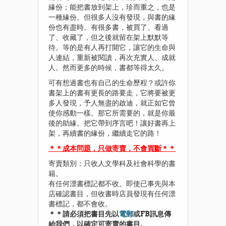
緣份；能把書放到架上，珍而重之，也是
一種緣份。但很多人沒有發現，與書的緣
份也有盡時。有很多書，被買了、看過
了、收藏了，但之後就留在架上默默等
待。等的是有人再打開它，讓它的生命與
人連結，重新被閱讀，再次充實人、成就
人。然而更多的時候，書都等得太久。
可有想過書也有自己的生命歷程？或許你
書架上的書有更長的路要走，它將要被更
多人發現，予人無盡的啟迪，就正如它曾
使你感動一樣。那它所需要的，就是你最
後的助緣。把它帶到序言吧！讓好書再上
架，再續書的緣份，繼續走它的路！
＊＊成本問題，只做寄賣，不會買斷＊＊
寄賣類別：只收人文學科及社會科學的書
籍。
有任何漂書標記都不收。即使已事先與本
店確認書目，但收書時店員發現有任何漂
書標記，都不會收。
＊＊請必須把書目先以
電郵
或FB訊息傳
給我們，以確定可寄賣的書目。