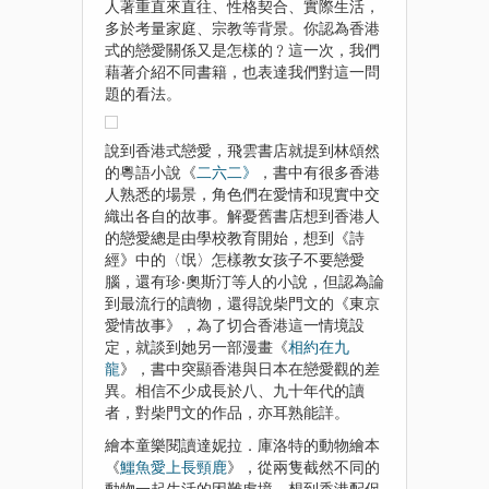
人著重直來直往、性格契合、實際生活，
多於考量家庭、宗教等背景。你認為香港
式的戀愛關係又是怎樣的﹖這一次，我們
藉著介紹不同書籍，也表達我們對這一問
題的看法。
說到香港式戀愛，飛雲書店就提到林頌然
的粵語小說《
二六二》
，書中有很多香港
人熟悉的場景，角色們在愛情和現實中交
織出各自的故事。解憂舊書店想到香港人
的戀愛總是由學校教育開始，想到《詩
經》中的〈氓〉怎樣教女孩子不要戀愛
腦，還有珍‧奧斯汀等人的小說，但認為論
到最流行的讀物，還得說柴門文的《東京
愛情故事》，為了切合香港這一情境設
定，就談到她另一部漫畫《
相約在九
龍
》，書中突顯香港與日本在戀愛觀的差
異。相信不少成長於八、九十年代的讀
者，對柴門文的作品，亦耳熟能詳。
繪本童樂閱讀達妮拉．庫洛特的動物繪本
《
鱷魚愛上長頸鹿
》，從兩隻截然不同的