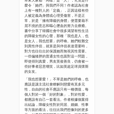
本來大家都「同樣」是「人」，究竟是什
麼令「她們」與我們不同﹖作者認為社會
上有一種對人的「定義」，正因這樣有些
人被定義為身體或心理受傷害，不是正
常，於是「擁有障礙的身體」便需要藉不
屈不撓的意志和嘔心瀝血的努力去療癒。
書中分享了韓國社會中很多渴望有性生活
的障礙女性的心聲，那種「我也是人，也
是女人，我也想要」的呼喚。她們較難交
到異性伴侶，就算是與伴侶表達需要時，
對方也往往出於保護她而無視其性需要。
一些偏矮胖的普通女性也面對這一問題，
即使得到真愛，男友英俊善良，仍會被一
些好事者惡意嘲笑，比如英超足球員懷斯
的女友。
「我也想要愛！」不單是她們的呼喚，也
應該是讓主流社會瞭解到戀愛有其多元
性，自由的社會不應該只有一種價值，每
個人對於一個「好的對象」，對於性愛，
都應該有自己一套看法。作者根據個案得
出結論，障礙女性對於同居、婚姻、性事
等方面的看法，往往比我們想像到的更多