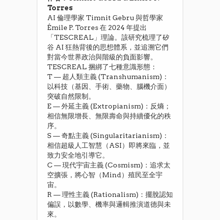
Torres
​AI 倫理學家 Timnit Gebru 與哲學家
Émile P. Torres 在 2024 年提出
「TESCREAL」理論。該研究梳理了矽
谷 AI 狂熱背後的思想體系，並追溯它們
對當今世界政治與階級的負面影響。
​TESCREAL 捆綁了七種意識形態：
​T — 超人類主義 (Transhumanism)：
以科技（基因、手術、藥物、腦機介面）
突破自然限制。
​E — 外延主義 (Extropianism)：反熵；
相信無限增長、無限壽命與持續優化的秩
序。
​S — 奇點主義 (Singularitarianism)：
相信超級人工智慧（ASI）即將來臨，並
致力安全地引導它。
​C — 現代宇宙主義 (Cosmism)：追求太
空擴張，將心智（Mind）殖民至全宇
宙。
​R — 理性主義 (Rationalism)：擺脫認知
偏誤，以數學、機率與邏輯推演道德與未
來。