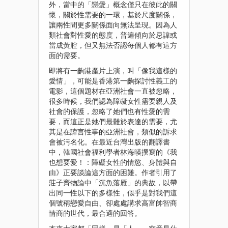
外，當中的「戀愛」概念僅只在彼此的關
懷，關於性需要的一環，基於尺度關係，
讓兩性間更多關係面向無法呈現。因為人
類社會對性愛的態度，普遍傾向於忌諱或
當成黃腔，但又無法否認每個人都有這方
面的需要。
即將有一齣港產片上演，叫「像我這樣的
愛情」，可能是香港第一齣探討性義工的
電影，這個題材在亞洲社會一直被忽略，
很多時候，我們認為障礙女性需要親人及
社會的保護，忽略了她們也有性愛的需
要，而這正是她們最難於表達的需要，尤
其是在諱言性事的亞洲社會，類似的訴求
會被污名化。在最近台灣出版的翻譯書
中，韓國社會福利學者林海暎撰寫的《我
也想要愛！：障礙女性的情慾、身體與自
由》正要談論這方面的困難。作者引用了
莊子齊物論中「沉魚落雁」的典故，以帶
出同一性以下的多樣性，似乎是對我們這
個號稱戀愛自由、卻處處講求高富帥智商
情商的世代，最合適的回答。