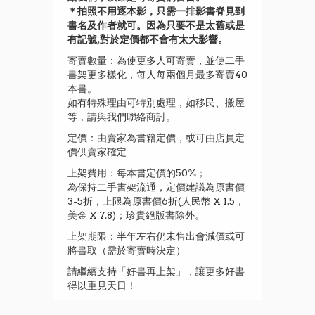
＊拍照不用逐本影，只需一排影書脊見到
書名及作者就可。因為只要不是太舊或是
有記號,
對於定價都不會有太大影響。
寄賣數量：為使更多人可寄賣，並使二手
書架更多樣化，每人每兩個月最多寄賣40
本書。
如有特殊理由可特別處理，如移民、搬屋
等，請與我們聯絡商討。
定價：由賣家為書籍定價，或可由店員定
價供賣家確定
上架費用：每本書定價的50%；
為保持二手書架流通，定價建議為原書價
3-5折，上限為原書價6折(人民幣 X 1.5，
美金 X 7.8)；珍貴絕版書除外。
上架期限：半年左右仍未售出會減價或可
將書取（需於寄賣時決定）
請繼續支持「好書再上架」，讓更多好書
得以重見天日！