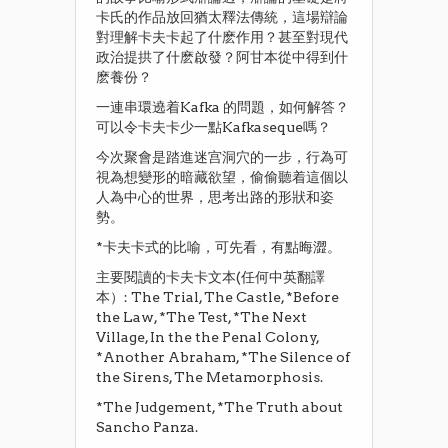
卡氏的作品放回猶太釋法傳統，這場辯論
對理解卡夫卡起了什麽作用？甚至對現代
政治提拱了什麽啟發？阿甘本從中得到什
麽養份？
一連串環遶着Kafka 的問題，如何解答？
可以令卡夫卡少一點Kafkaseque嗎？
今次聚會是踏進迷宫洞穴的一步，行為可
視為想變形的暗藏欲望，偷偷聽着這個以
人為中心的世界，思考出路的形狀和姿
勢。
*卡夫卡式的比喻，可先看，有點晦澀。
主要閱讀的卡夫卡文本(任何中英翻譯
本）: The Trial, The Castle, *Before
the Law, *The Test, *The Next
Village, In the the Penal Colony,
*Another Abraham, *The Silence of
the Sirens, The Metamorphosis.
*The Judgement, *The Truth about
Sancho Panza.