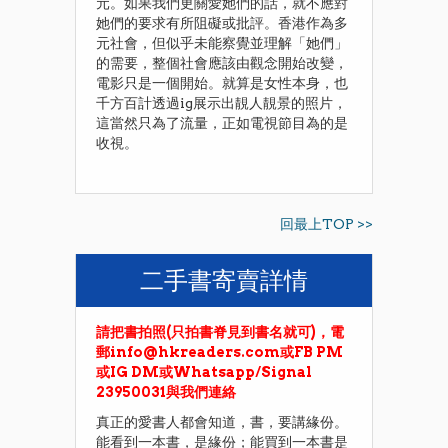
元。如果我們更關愛她們的話，就不應對
她們的要求有所阻礙或批評。香港作為多
元社會，但似乎未能察覺並理解「她們」
的需要，整個社會應該由觀念開始改變，
電影只是一個開始。就算是女性本身，也
千方百計透過ig展示出靚人靚景的照片，
這當然只為了流量，正如電視節目為的是
收視。
回最上TOP >>
二手書寄賣詳情
請把書拍照(只拍書脊見到書名就可)，電
郵info@hkreaders.com或FB PM
或IG DM或Whatsapp/Signal
23950031與我們連絡
真正的愛書人都會知道，書，要講緣份。
能看到一本書，是緣份；能買到一本書是