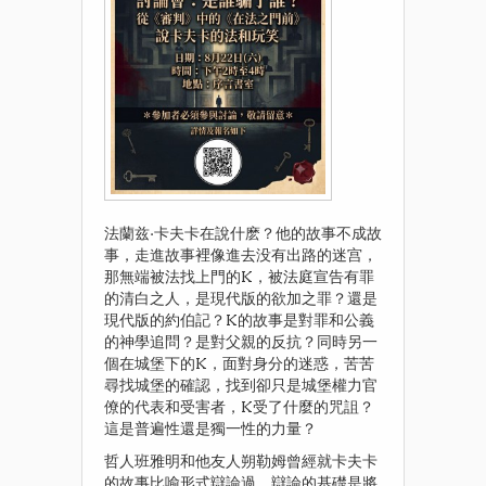
法蘭兹·卡夫卡在說什麽？他的故事不成故
事，走進故事裡像進去没有出路的迷宫，
那無端被法找上門的K，被法庭宣告有罪
的清白之人，是現代版的欲加之罪？還是
現代版的約伯記？K的故事是對罪和公義
的神學追問？是對父親的反抗？同時另一
個在城堡下的K，面對身分的迷惑，苦苦
尋找城堡的確認，找到卻只是城堡權力官
僚的代表和受害者，K受了什麼的咒詛？
這是普遍性還是獨一性的力量？
哲人班雅明和他友人朔勒姆曾經就卡夫卡
的故事比喻形式辯論過，辯論的基礎是將