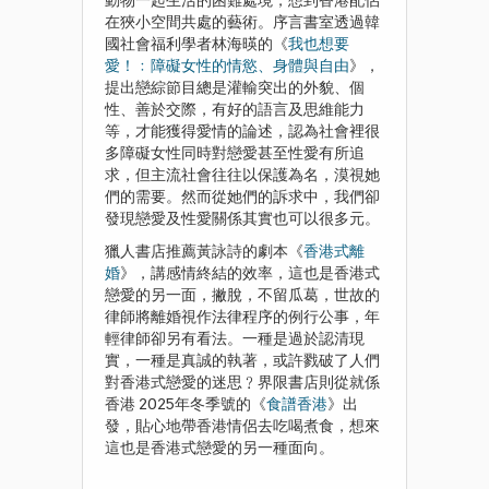
動物一起生活的困難處境，想到香港配侶
在狹小空間共處的藝術。序言書室透過韓
國社會福利學者林海暎的《
我也想要
愛！﹕障礙女性的情慾、身體與自由
》，
提出戀綜節目總是灌輸突出的外貌、個
性、善於交際，有好的語言及思維能力
等，才能獲得愛情的論述，認為社會裡很
多障礙女性同時對戀愛甚至性愛有所追
求，但主流社會往往以保護為名，漠視她
們的需要。然而從她們的訴求中，我們卻
發現戀愛及性愛關係其實也可以很多元。
獵人書店推薦黃詠詩的劇本《
香港式離
婚
》，講感情終結的效率，這也是香港式
戀愛的另一面，撇脫，不留瓜葛，世故的
律師將離婚視作法律程序的例行公事，年
輕律師卻另有看法。一種是過於認清現
實，一種是真誠的執著，或許戮破了人們
對香港式戀愛的迷思﹖界限書店則從就係
香港 2025年冬季號的《
食譜香港
》出
發，貼心地帶香港情侶去吃喝煮食，想來
這也是香港式戀愛的另一種面向。