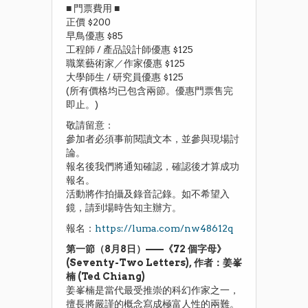
​■ 門票費用 ■
​正價 $200
​早鳥優惠 $85
​工程師 / 產品設計師優惠 $125
​職業藝術家／作家優惠 $125
​大學師生 / 研究員優惠 $125
​(所有價格均已包含兩節。優惠門票售完
即止。)
​敬請留意：
​參加者必須事前閱讀文本，並參與現場討
論。
​報名後我們將通知確認，確認後才算成功
報名。
​活動將作拍攝及錄音記錄。如不希望入
鏡，請到場時告知主辦方。
報名：
https://luma.com/nw48612q
第一節（8月8日）——《72 個字母》
(Seventy-Two Letters), 作者：姜峯
楠 (Ted Chiang)
​姜峯楠是當代最受推崇的科幻作家之一，
擅長將嚴謹的概念寫成極富人性的兩難。