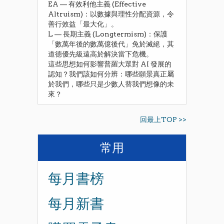
​EA — 有效利他主義 (Effective
Altruism)：以數據與理性分配資源，令
善行效益「最大化」。
​L — 長期主義 (Longtermism)：保護
「數萬年後的數萬億後代」免於滅絕，其
道德優先級遠高於解決當下危機。
​這些思想如何影響普羅大眾對 AI 發展的
認知？我們該如何分辨：哪些願景真正屬
於我們，哪些只是少數人替我們想像的未
來？
回最上TOP >>
常用
每月書榜
每月新書