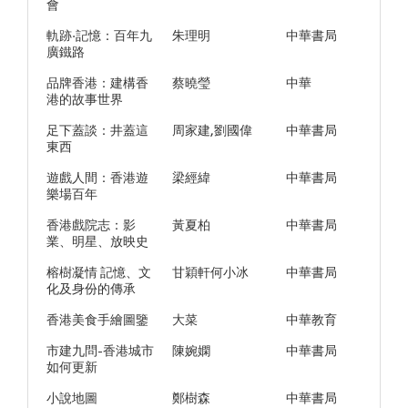
會
軌跡·記憶：百年九
朱理明
中華書局
廣鐵路
品牌香港：建構香
蔡曉瑩
中華
港的故事世界
足下蓋談：井蓋這
周家建,劉國偉
中華書局
東西
遊戲人間：香港遊
梁經緯
中華書局
樂場百年
香港戲院志：影
黃夏柏
中華書局
業、明星、放映史
榕樹凝情 記憶、文
甘穎軒何小冰
中華書局
化及身份的傳承
香港美食手繪圖鑒
大菜
中華教育
市建九問-香港城市
陳婉嫻
中華書局
如何更新
小說地圖
鄭樹森
中華書局