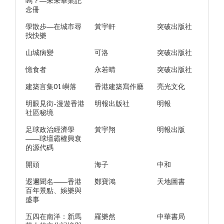
嗎？—未未畢業記
念冊
學散步—在城市尋
黃宇軒
突破出版社
找快樂
山城病變
可洛
突破出版社
憶食者
永若晴
突破出版社
建築言集01 嶼落
香港建築寫作廳
亮光文化
明眼見街-漫遊香港
明報出版社
明報
社區秘境
足球政治經濟學
黃宇翔
明報出版
——球壇霸權興衰
的源代碼
開頭
海子
中和
遐邇聞名——香港
鄭寶鴻
天地圖書
百年景點、娛樂與
盛事
五四在南洋：新馬
羅樂然
中華書局