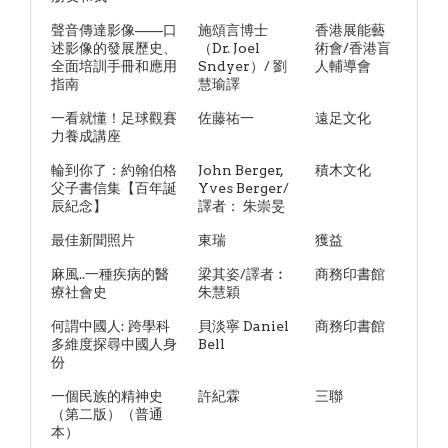
聲音傳達影像——口
施頌言博士
香港展能藝
述影像的發展歷史、
（Dr. Joel
術會/香港盲
全面培訓手冊和應用
Sndyer）/ 劉
人輔導會
指南
慧瑜譯
一看就懂！足球觀賽
佐藤祐一
遠足文化
力養成講座
輪到你了：約翰伯格
John Berger,
積木文化
父子書信集【百年誕
Yves Berger/
辰紀念】
譯者： 朱崇旻
最佳新聞照片
東瑞
獲益
麻風..一種疾病的醫
梁其姿/譯者︰
商務印書館
療社會史
朱慧穎
何謂中國人: 跨學科
貝淡寧 Daniel
商務印書館
多維度探尋中國人身
Bell
份
一個民族的精神史
許紀霖
三聯
（第二版）（普通
本）