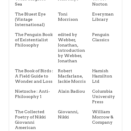
Sea
Norton
The Bluest Eye
Toni
Everyman
(Vintage
Morrison
Library
International)
The Penguin Book
edited by
Penguin
of Existentialist
Webber,
Classics
Philosophy
Jonathan,
introduction
by Webber,
Jonathan
The Book of Birds :
Robert
Hamish
A Field Guide to
Macfarlane,
Hamilton
Wonder and Loss
Jackie Morris
Ltd
Nietzsche : Anti-
Alain Badiou
Columbia
Philosophy 1
University
Press
The Collected
Giovanni,
William
Poetry of Nikki
Nikki
Morrow &
Giovanni
Company
American