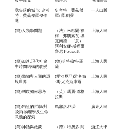
殺手龐克
馬丹尼
博識圖書
我失落的城市: 史考
史考特．費茲傑
一人出版
特．費茲傑羅傑作
羅/譯:劉霽
選
(簡)人類學問題
（法）米歇爾·福
上海人民
柯，弗朗索瓦·埃
瓦爾德，（意）
阿利安娜·斯福爾
齊尼 Foucult
(簡)加速:現代社會
(德)哈特穆特·羅
上海人民
中時間結構的改變
薩
(簡)動物與人類的環
(愛沙尼亞)雅各布
上海人民
境世界
·馮·尤克斯庫爾
(簡)制度如何思考
（英）瑪麗·道格
上海人民
拉斯
(簡)釣魚的哲學:對
馬塞洛.格萊
廣東人民
飛釣.物理學及生命
意義的探索
(簡)神話與啟蒙
（德）特奧多·阿
浙江大學