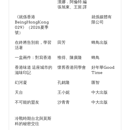
漢娜．阿倫特 編
張旭東、王斑 譯
《就係香港
就係媒體有
BeingHongKong
限公司
029》（2026夏季
號）
在終將告別前，學習
田芳
蜂鳥出版
活著
一盅兩件：對寫香港
惟得、陳廣隆
蜂鳥
香港味道 這座城市的
懷舊香港同學會
好年華Good
滋味印記
Time
幻河凝
孔銘隆
匯智
天台
王小妮
中大出版
不可能的盟友
沙青青
中大出版
冷戰時期台北與莫斯
科的秘密交往