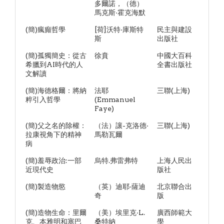
多爾諾，（德）
馬克斯·霍克海默
(簡)瘋癲哲學
[荷]沃特·庫斯特
民主與建設
斯
出版社
(簡)孤獨簡史：從古
徐賁
中國大百科
希臘到AI時代的人
全書出版社
文解讀
(簡)海德格爾：將納
法耶
三聯(上海)
粹引入哲學
(Emmanuel
Faye)
(簡)父之名的除權：
（法）讓-克洛德·
三聯(上海)
拉康視角下的精神
馬勒瓦爾
病
(簡)羞辱政治:一部
烏特.弗雷弗特
上海人民出
近現代史
版社
(簡)製造物慾
（英）迪耶·薩迪
北京聯合出
奇
版
(簡)造物生命：里爾
（美）埃里克·L.
廣西師範大
克、本雅明和塞巴
桑特納
學