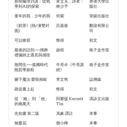
新聞倫理21講：從戰
韋艾克，譯者：
香港大學出
爭到AI的探索
林少予
版社
童年的我．少年的我
何紫
突破出版社
《奶茶》(熱/凍雙封
呂嘉俊
翻滾有限公
面)
司
可以燎原
惟得
初文
最後的話別──殯葬
啟程
格子盒作室
禮儀師之遇見與感悟
致間生──孤獨時代
牛哥＠《牛哥講
格子盒作室
既哲學旅程
經》
腳下魔法 愛恨南歐
李文雋
誌傳媒
路從書上起
惟得
初文
從 「她」 到 「他」
田樂援 Kermit
馮詠文出版
的兩萬天
Tin
先知書 第二版
馮象 譯註
本事
無憂花
鄧小樺
本事