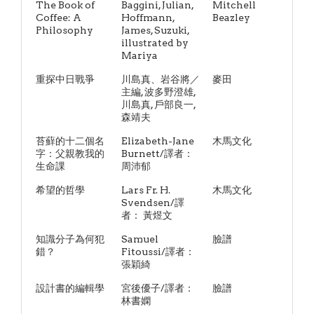
The Book of
Baggini, Julian,
Mitchell
Coffee: A
Hoffmann,
Beazley
Philosophy
James, Suzuki,
illustrated by
Mariya
重探中日戰爭
川島真、岩谷將／
麥田
主編, 波多野澄雄,
川島真, 戶部良一,
森靖夫
苔蘚的十二個名
Elizabeth-Jane
木馬文化
字：父親教我的
Burnett/譯者：
生命課
周沛郁
希望的哲學
Lars Fr. H.
木馬文化
Svendsen/譯
者： 黃煜文
知識分子為何犯
Samuel
臉譜
錯？
Fitoussi/譯者：
張穎綺
設計書的編輯學
宮後優子/譯者：
臉譜
林書嫻