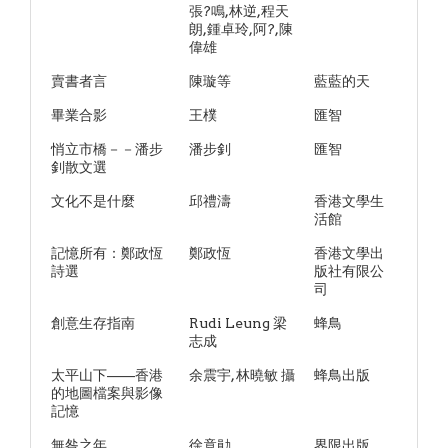
張?鳴,林逆,程天
朗,鍾卓玲,阿?,陳
偉雄
賣書者言
陳璇等
藍藍的天
畢業合影
王樸
匯智
悄立市橋－－潘步
潘步釗
匯智
釗散文選
文化不是什麼
邱禮濤
香港文學生
活館
記憶所有：鄭政恆
鄭政恆
香港文學出
詩選
版社有限公
司
創意生存指南
Rudi Leung 梁
蜂鳥
志成
太平山下——香港
余震宇, 林曉敏 攝
蜂鳥出版
的地圖檔案與影像
記憶
無咎之年
徐竟勛
界限出版