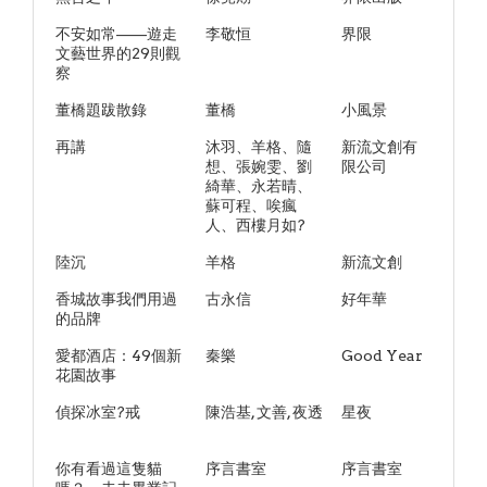
不安如常——遊走
李敬恒
界限
文藝世界的29則觀
察
董橋題跋散錄
董橋
小風景
再講
沐羽、羊格、隨
新流文創有
想、張婉雯、劉
限公司
綺華、永若晴、
蘇可程、唉瘋
人、西樓月如?
陸沉
羊格
新流文創
香城故事我們用過
古永信
好年華
的品牌
愛都酒店：49個新
秦樂
Good Year
花園故事
偵探冰室?戒
陳浩基, 文善, 夜透
星夜
你有看過這隻貓
序言書室
序言書室