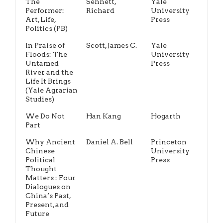
The
Sennett,
Yale
Performer:
Richard
University
Art, Life,
Press
Politics (PB)
In Praise of
Scott, James C.
Yale
Floods: The
University
Untamed
Press
River and the
Life It Brings
(Yale Agrarian
Studies)
We Do Not
Han Kang
Hogarth
Part
Why Ancient
Daniel A. Bell
Princeton
Chinese
University
Political
Press
Thought
Matters : Four
Dialogues on
China’s Past,
Present, and
Future