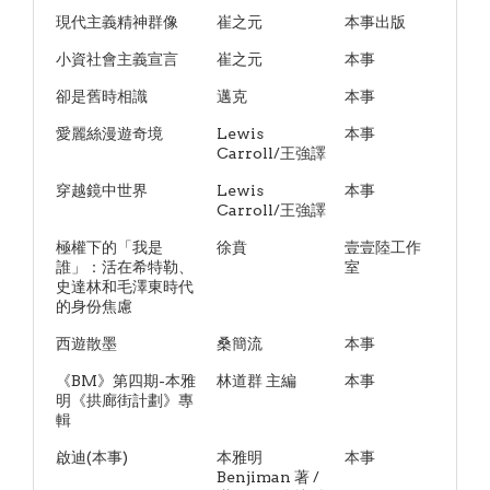
現代主義精神群像
崔之元
本事出版
小資社會主義宣言
崔之元
本事
卻是舊時相識
邁克
本事
愛麗絲漫遊奇境
Lewis
本事
Carroll/王強譯
穿越鏡中世界
Lewis
本事
Carroll/王強譯
極權下的「我是
徐賁
壹壹陸工作
誰」：活在希特勒、
室
史達林和毛澤東時代
的身份焦慮
西遊散墨
桑簡流
本事
《BM》第四期-本雅
林道群 主編
本事
明《拱廊街計劃》專
輯
啟迪(本事)
本雅明
本事
Benjiman 著 /