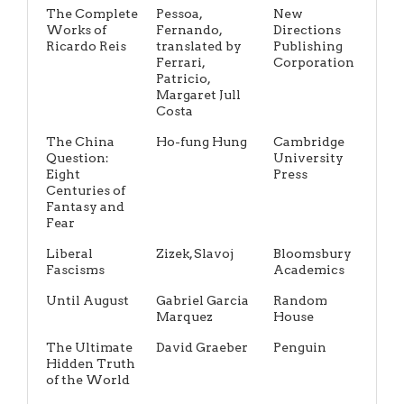
The Complete
Pessoa,
New
Works of
Fernando,
Directions
Ricardo Reis
translated by
Publishing
Ferrari,
Corporation
Patricio,
Margaret Jull
Costa
The China
Ho-fung Hung
Cambridge
Question:
University
Eight
Press
Centuries of
Fantasy and
Fear
Liberal
Zizek, Slavoj
Bloomsbury
Fascisms
Academics
Until August
Gabriel Garcia
Random
Marquez
House
The Ultimate
David Graeber
Penguin
Hidden Truth
of the World