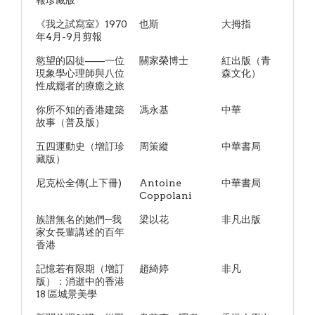
報珍藏版
《我之試寫室》1970
也斯
大拇指
年4月-9月剪報
慾望的囚徒——一位
關家榮博士
紅出版（青
現象學心理師與八位
森文化）
性成癮者的療癒之旅
你所不知的香港建築
馮永基
中華
故事（普及版）
五四運動史（增訂珍
周策縱
中華書局
藏版）
尼克松全傳(上下冊)
Antoine
中華書局
Coppolani
族譜無名的她們─我
梁以花
非凡出版
家女長輩講述的百年
香港
記憶若有限期（增訂
趙綺婷
非凡
版）：消逝中的香港
18 區城景美學