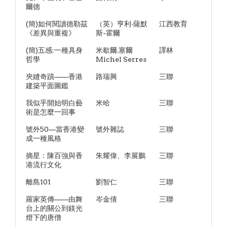
爾德
(簡)如何閱讀德勒茲
（英）亨利·薩默
江西教育
《差異與重複》
斯-霍爾
(簡)五感:一種具身
米歇爾.塞爾
譯林
哲學
Michel Serres
夾縫奇蹟——香港
路瑞興
三聯
建築平面圖鑑
我似乎開始明白藝
米哈
三聯
術是怎麼一回事
號外50—當香港變
號外雜誌
三聯
成一種風格
摘星：陳百強與香
朱耀偉、李展鵬
三聯
港流行文化
離島101
劉智仁
三聯
羅家英傳——由舞
岑金倩
三聯
台上的關公到鎂光
燈下的唐僧