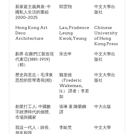
新家庭主義興衰: 中
閻雲翔
中文大學出
國私人生活的重組
版社
2000–2025
Hong Kong Art
Lau, Prudence
Chinese
Deco
Leung
University
Architecture
Kwok,Yeung
of Hong
Kong Press
劃界 在圖們江製造現
宋念申
中文大學出
代東亞(1881-1919)
版社
（精）
歷史與意志︰毛澤東
魏斐德
中文大學出
思想的哲學透視(精)
（Frederic
版社
Wakeman,
Jr.） 譯者︰李君
如
創業打工人: 中國數
張琳 著.陳榮鋼
中大出版
字經濟時代的個體、
譯
市場與國家
我這一代人：師長、
李歐梵
中文大學
朋友和我