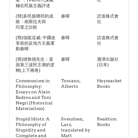
者”：1940年代東歐
社
極右民族主義評述
(簡)多民族聯邦的成
秦暉
読道株式會
敗：南斯拉夫與
社
印度之比較
(簡)強龍逞威: 中國改
秦暉
読道株式會
革前的反地方主義運
社
動秦暉
(簡)拯救德先生：直
秦暉
鹿津出版社
面第三波民主潮的逆
(日本)
轉(上下兩卷)
Communism in
Toscano,
Haymarket
Philosophy:
Alberto
Books
Essays on Alain
Badiou and Toni
Negri (Historical
Materialism)
Stupid Idiots: A
Svendsen,
Reaktion
Philosophy of
Lars,
Books
Stupidity and
translated by
Complete and
Matt