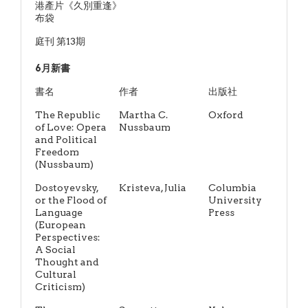
港產片《久別重逢》
布袋
庭刊 第13期
6月新書
書名
作者
出版社
The Republic
Martha C.
Oxford
of Love: Opera
Nussbaum
and Political
Freedom
(Nussbaum)
Dostoyevsky,
Kristeva, Julia
Columbia
or the Flood of
University
Language
Press
(European
Perspectives:
A Social
Thought and
Cultural
Criticism)