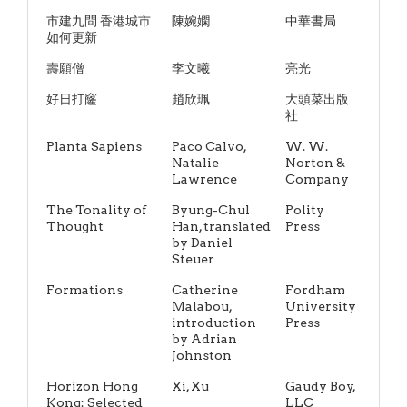
市建九問 香港城市
陳婉嫻
中華書局
如何更新
壽願僧
李文曦
亮光
好日打窿
趙欣珮
大頭菜出版
社
Planta Sapiens
Paco Calvo,
W. W.
Natalie
Norton &
Lawrence
Company
The Tonality of
Byung-Chul
Polity
Thought
Han, translated
Press
by Daniel
Steuer
Formations
Catherine
Fordham
Malabou,
University
introduction
Press
by Adrian
Johnston
Horizon Hong
Xi, Xu
Gaudy Boy,
Kong: Selected
LLC