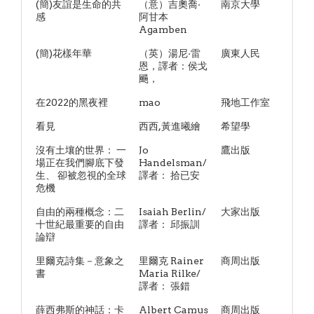
(簡)友誼是生命的共
（意）吉奧喬·
南京大學
感
阿甘本
Agamben
(簡)花樣年華
（英）湯尼·雷
廣東人民
恩，譯者：侯戈
颺，
在2022的黑夜裡
mao
飛地工作室
看見
西西,黃進曦繪
希望學
沒有土壤的世界： 一
Jo
鷹出版
場正在我們腳底下發
Handelsman/
生、 卻被忽視的全球
譯者： 拾已安
危機
自由的兩種概念：二
Isaiah Berlin/
大家出版
十世紀最重要的自由
譯者： 邱振訓
論辯
里爾克詩集－意象之
里爾克 Rainer
商周出版
書
Maria Rilke/
譯者： 張錯
薛西弗斯的神話：卡
Albert Camus
商周出版