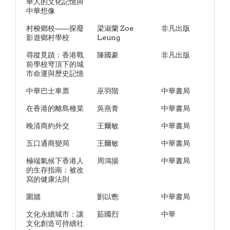
華人的文化記憶與
中華想像
村梭鄉校——探廢
梁淑蘭 Zoe
非凡出版
影遊鄉村學校
Leung
尋蹤覓蹟：香港戰
陳國豪
非凡出版
前學校穹頂下的城
市命運與歷史記憶
中華巴士車票
巫羽階
中華書局
在香港的離島種菜
吳燕青
中華書局
晚清商約外交
王爾敏
中華書局
五口通商變局
王爾敏
中華書局
極端氣候下香港人
周鴻揚
中華書局
的生存指南：被改
寫的健康法則
圍牆
劉以鬯
中華書局
文化永續城市：讓
茹國烈
中華
文化創造可持續社