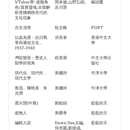
VTuber學: 虛擬角
岡本健,山野弘樹,
貓頭鷹
色/真實靈魂,全面解
吉川慧
析席捲網路世代的
文化現象
次生演替
阮文略
PORT
以血為墨：抗日戰
洪長泰
香港中文大
爭與通俗文化，
學
1937–1945
灣區變形︰歷史人
程美寶
中文大學出
類學的視角
版社
現代化．現代性．
黃繼持
牛津大學
現代文學
魯迅．陳映真．朱
黃繼持
牛津大學
光潛
霜火戀(中冊)
劉銳紹
藍藍的天
虛無人
黃榮孝
藍藍的天
編輯人說
Dawn Sze,K編,
藍藍的天
何杏園,劉偉成,