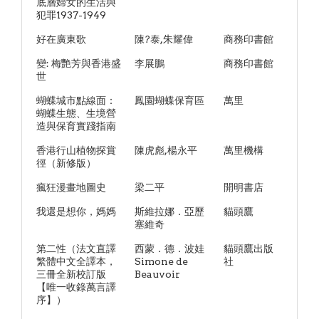
底層婦女的生活與
犯罪1937-1949
好在廣東歌
陳?泰,朱耀偉
商務印書館
變: 梅艷芳與香港盛
李展鵬
商務印書館
世
蝴蝶城市點線面：
鳳園蝴蝶保育區
萬里
蝴蝶生態、生境營
造與保育實踐指南
香港行山植物探賞
陳虎彪,楊永平
萬里機構
徑（新修版）
瘋狂漫畫地圖史
梁二平
開明書店
我還是想你，媽媽
斯維拉娜．亞歷
貓頭鷹
塞維奇
第二性（法文直譯
西蒙．德．波娃
貓頭鷹出版
繁體中文全譯本，
Simone de
社
三冊全新校訂版
Beauvoir
【唯一收錄萬言譯
序】）