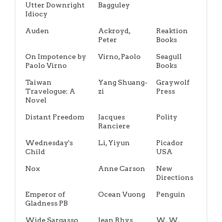
Utter Downright
Bagguley
Idiocy
Auden
Ackroyd,
Reaktion
Peter
Books
On Impotence by
Virno, Paolo
Seagull
Paolo Virno
Books
Taiwan
Yang Shuang-
Graywolf
Travelogue: A
zi
Press
Novel
Distant Freedom
Jacques
Polity
Ranciere
Wednesday's
Li, Yiyun
Picador
Child
USA
Nox
Anne Carson
New
Directions
Emperor of
Ocean Vuong
Penguin
Gladness PB
Wide Sargasso
Jean Rhys
W. W.