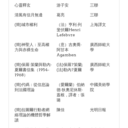
心靈釋玄
游子安
三聯
清風有信月無邊
葛亮
三聯
(簡)城市權利
（法）亨利·列
上海譯文
斐伏爾Henri
Lefebvre
(簡)神聖人：至高權
（意）吉奧喬·
廣西師範大
力與赤裸生命
阿甘本
學
Agamben
(簡)保羅·策蘭與勒內·
(法)保羅?策蘭;
廣西師範大
夏爾書信集（1954-
(法)勒內?夏爾
學
1968）
(簡)代碼：從信息論
（愛爾蘭）伯納
中國美術學
到法國理論
德·狄奧尼休斯·
院
蓋根，譯者：張
璐
(簡)拉圖爾行動者網
陳佳
光明日報
絡理論的機體哲學解
讀