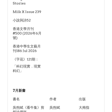
Stories
Milk X Issue 239
小說與詩52
香港文學月刊
#500 (2026年6月
號)
香港中學生文藝月
刊186 Jul 2026
《字花》121期：
「科幻現實．現實
科幻」
7月新書
書名
作者
出版
吳煦斌《看牛集》剪
吳煦斌
大拇指