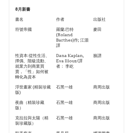
8月新書
書名
作者
出版社
符號帝國
羅蘭.巴特
麥田
(Roland
Barthes)作; 江灝
譯
性資本:從性生活、
Dana Kaplan,
臉譜
擇偶、階級流動、
Eva Illouz/譯
就業力到商業買
者： 李屹
賣，「性」如何被
轉化為資本
浮世畫家 (精裝珍藏
石黑一雄
商周出版
版)
夜曲（精裝珍藏
石黑一雄
商周出版
版）
克拉拉與太陽（精
石黑一雄
商周出版
裝珍藏版）