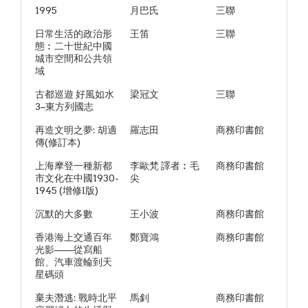
1995
月巴氏
三聯
日常生活的政治形
王笛
三聯
態︰二十世紀中國
城市空間和公共領
域
古都巡遊 好風如水
梁冠文
三聯
3–東方列國志
再造文明之夢: 胡適
羅志田
商務印書館
傳(修訂本)
上海摩登一種新都
李歐梵 譯者︰毛
商務印書館
市文化在中國1930-
尖
1945 (增修l版)
沉默的大多數
王小波
商務印書館
香港海上交通百年
鄭寶鴻
商務印書館
光影——從寫船
館、汽車渡輪到天
星碼頭
棄夫潛逃: 戰時北平
馬釗
商務印書館