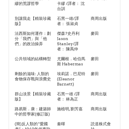
繆的荒謬哲學
卡繆 /譯者： 沈
台訓
別讓我走【精裝珍藏
石黑一雄/譯
商周出版
版】
者： 張淑貞
法西斯如何運作：劃
傑森?史丹利
麥田
分「我們」與「他
Jason
們」的政治操弄
Stanley/譯
者： 陳禹仲
公共領域的結構轉型
尤爾根．哈伯馬
麥田
斯 Habermas
剩餘的滋味: 人類的
埃莉諾．巴尼特
麥田
食物保存戰與浪費史
(Eleanor
Barnett)
群山淡景【精裝珍藏
石黑一雄 /譯
商周出版
版】
者： 林為正
路易斯．康：建築師
施植明, 劉芳嘉
商周出版
中的哲學家(修訂版)
(簡)反人類的“愛國
秦暉
読道株式會